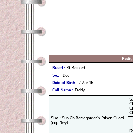
Pedig
Breed :
St Bernard
Sex :
Dog
Date of Birth :
7-Apr-15
Call Name :
Teddy
S
C
C
C
Sire :
Sup Ch Bernegarden's Prison Guard
(imp Nwy)
D