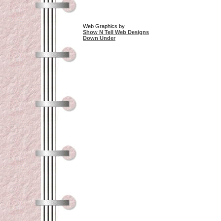
Web Graphics by
Show N Tell Web Designs
Down Under