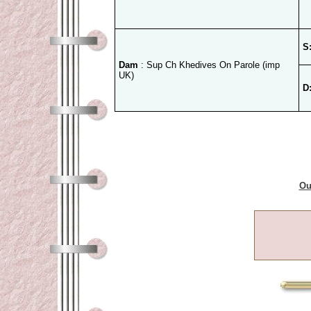
S
Dam
: Sup Ch Khedives On Parole (imp
UK)
D
Ou